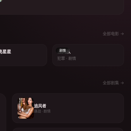
全部电影 →
8.2
8.7
剧情
亮星星
三大队
犯罪 · 剧情
全部剧集 →
追风者
谍战 · 剧情