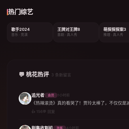
热门综艺
歌手2024
王牌对王牌8
萌探探探案3
音乐 · 竞演
喜剧 · 真人秀
推理 · 真人秀
💬 桃花热评
· 3 条新留言
追光者
1小时前
会员
《热辣滚烫》真的看哭了！贾玲太棒了，不仅仅是
👍 156
💬 回复
剧集收割机
4小时前
游客