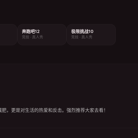
奔跑吧12
极限挑战10
竞技 · 真人秀
竞技 · 真人秀
减肥，更是对生活的热爱和反击。强烈推荐大家去看！