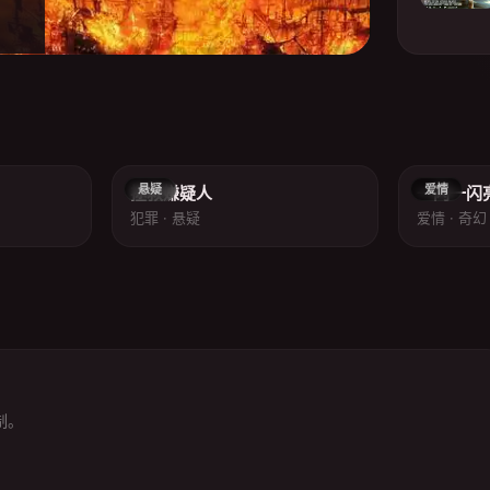
8.9
7.9
悬疑
爱情
拯救嫌疑人
一闪一闪
犯罪 · 悬疑
爱情 · 奇幻
制。