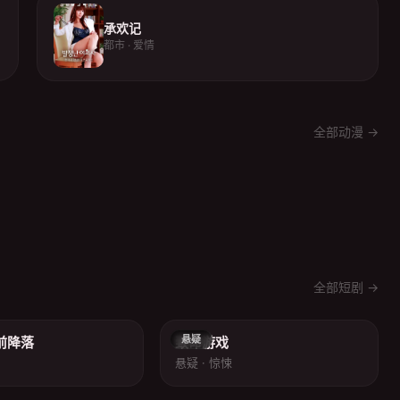
承欢记
都市 · 爱情
全部动漫 →
全部短剧 →
8.0
8.4
悬疑
前降落
致命游戏
悬疑 · 惊悚