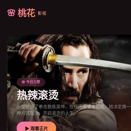
🌸 桃花
· 影视
🌸 今日力荐
热辣滚烫
乐莹结识了拳击教练昊坤，在经历重重考验后，她决定换一
种方式生活，开启滚烫的人生。
▶ 观看正片