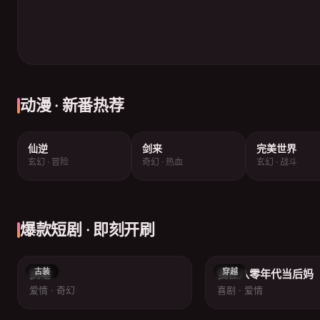
动漫 · 新番热荐
仙逆
剑来
完美世界
玄幻 · 冒险
奇幻 · 热血
玄幻 · 战斗
爆款短剧 · 即刻开刷
8.3
古装
穿越
执笔
我在八零年代当后妈
爱情 · 奇幻
喜剧 · 爱情