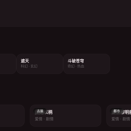
遮天
斗破苍穹
科幻 · 玄幻
奇幻 · 热血
8.1
7.8
古装
都市
授她以柄
爱在黎明
爱情 · 剧情
爱情 · 剧情