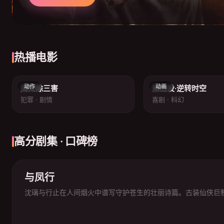
热播电影
8.5
动作
动画
周处除三害
熊出没·逆转时空
犯罪 · 剧情
喜剧 · 科幻
高分剧集 · 口碑榜
与凤行
沈璃与行止在人间烟火中谱写守护苍生的壮丽诗篇。古装仙侠巨