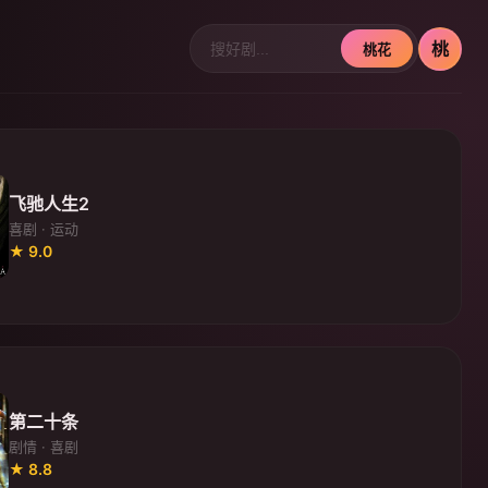
桃
桃花
飞驰人生2
喜剧 · 运动
★ 9.0
第二十条
剧情 · 喜剧
★ 8.8